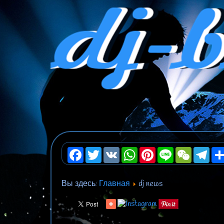
Facebook
Twitter
VK
WhatsApp
Pinterest
Line
WeChat
Teleg
Вы здесь:
Главная
dj news