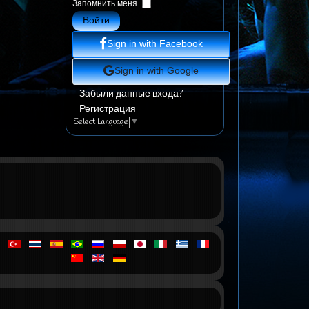
Запомнить меня
Войти
Sign in with Facebook
Sign in with Google
Забыли данные входа?
Регистрация
Select Language
▼