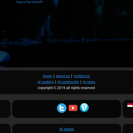
Powered by OrdaSoft!
home
|
about us
|
contact us
dj ranking
|
dj community
|
dj news
copyright © 2019 all rights reserved
dj news