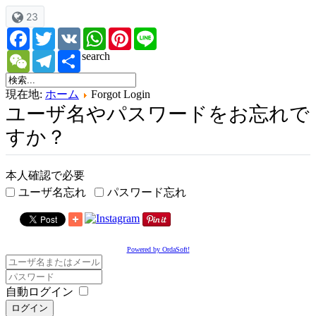
23
Facebook
Twitter
VK
WhatsApp
Pinterest
Line
WeChat
Telegram
Share
search
現在地:
ホーム
Forgot Login
ユーザ名やパスワードをお忘れで
すか？
本人確認で必要
ユーザ名忘れ
パスワード忘れ
Powered by OrdaSoft!
自動ログイン
ログイン