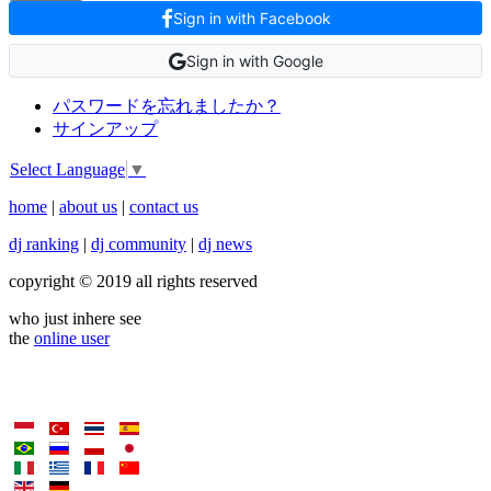
Sign in with Facebook
Sign in with Google
パスワードを忘れましたか？
サインアップ
Select Language
▼
home
|
about us
|
contact us
dj ranking
|
dj community
|
dj news
copyright © 2019 all rights reserved
who just inhere see
the
online user