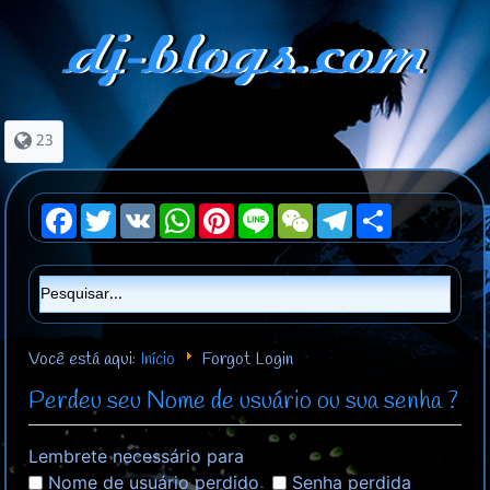
23
Facebook
Twitter
VK
WhatsApp
Pinterest
Line
WeChat
Telegram
Share
Você está aqui:
Início
Forgot Login
Perdeu seu Nome de usuário ou sua senha ?
Lembrete necessário para
Nome de usuário perdido
Senha perdida