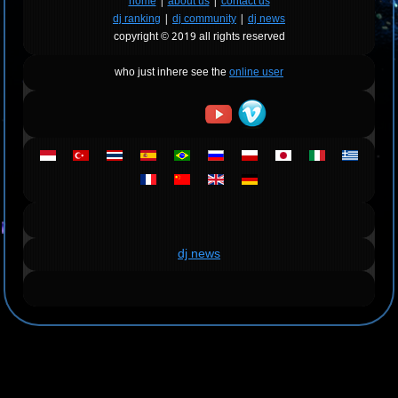
home
|
about us
|
contact us
dj ranking
|
dj community
|
dj news
copyright © 2019 all rights reserved
who just inhere see the
online user
dj news