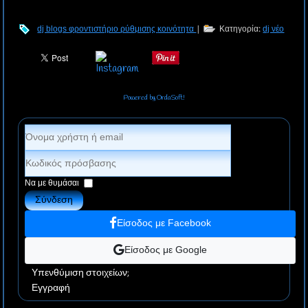
dj blogs
φροντιστήριο
ρύθμισης
κοινότητα
|
Κατηγορία:
dj νέο
Powered by OrdaSoft!
Να με θυμάσαι
Σύνδεση
Είσοδος με Facebook
Είσοδος με Google
Υπενθύμιση στοιχείων;
Εγγραφή