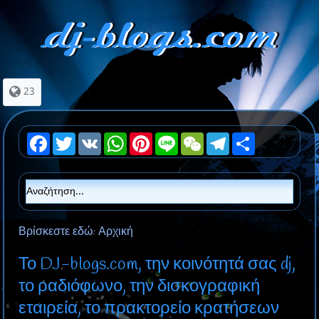
23
Facebook
Twitter
VK
WhatsApp
Pinterest
Line
WeChat
Telegram
Share
Βρίσκεστε εδώ:
Αρχική
Το DJ-blogs.com, την κοινότητά σας dj,
το ραδιόφωνο, την δισκογραφική
εταιρεία, το πρακτορείο κρατήσεων