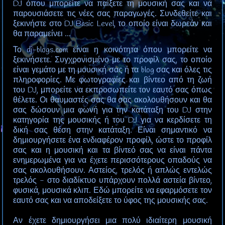
DJ όπου μπορείτε να παίξετε τη μουσική σας και να
παρουσιάσετε τις νέες σας παραγωγές. Συνδεθείτε και
ξεκινήστε στο DJ Basic Level, το οποίο είναι δωρεάν και
θα παραμείνει ...
Το dj-blogs.com είναι η κοινότητα όπου μπορείτε να
ξεκινήσετε. Συγχρονισμένο με το προφίλ σας, το οποίο
είναι γεμάτο με τη μουσική σας ή τα blog σας και όλες τις
πληροφορίες. Με φωτογραφίες και βίντεο από τη ζωή
του DJ, μπορείτε να εκπροσωπείτε τον εαυτό σας όπως
θέλετε. Οι θαυμαστές σας θα σας ακολουθήσουν και θα
σας δώσουν μια φωνή για την κατάταξη του DJ στην
κατηγορία της μουσικής ή του DJ για να κερδίσετε τη
δική σας θέση στην κατάταξη. Είναι σημαντικό να
δημιουργήσετε ένα ενδιαφέρον προφίλ, ώστε το προφίλ
σας και η μουσική και τα βίντεό σας να είναι πάντα
ενημερωμένα για να έχετε περισσότερους οπαδούς να
σας ακολουθήσουν. Αστείος, τρελός ή απλώς εντελώς
τρελός - στο διαδίκτυο υπάρχουν πολλά αστεία βίντεο,
φυσικά, μουσικά κλιπ. Εδώ μπορείτε να εφαρμόσετε τον
εαυτό σας και να αποδείξετε το ύφος της μουσικής σας.
Αν έχετε δημιουργήσει μια πολύ ιδιαίτερη μουσική