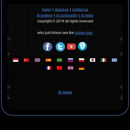
home
|
about us
|
contact us
dj ranking
|
dj community
|
dj news
copyright © 2019 all rights reserved
who just inhere see the
online user
dj news