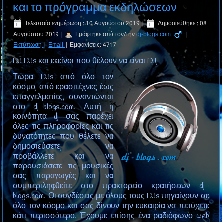
και το πρόγραμμα εκδηλώσεων
Τελευταία ενημέρωση : 10 Αυγούστου 2019
|
Δημοσιεύθηκε : 08
Αυγούστου 2019
|
Γράφτηκε από τον/την
dj-blogs.com
|
Εκτύπωση
|
Email
|
Εμφανίσεις: 4717
DJ DJs και εκείνοι που θέλουν να είναι DJ,
Τώρα DJs από όλο τον
κόσμο, από ερασιτέχνες έως
επαγγελματίες, συναντώνται
στο dj-blogs.com. Αυτή η
κοινότητα dj σας παρέχει
όλες τις πληροφορίες και τις
δυνατότητες που θέλετε να
δημοσιεύσετε, να
προβάλλετε και να
παρουσιάσετε τις μουσικές
σας παραγωγές και να
συμπεριληφθείτε στο πρακτορείο κρατήσεων dj-
blogs.com. Οι συνδέσεις με όλους τους DJs πηγαίνουν σε
όλο τον κόσμο και σας δίνουν την ευκαιρία να πετύχετε
κάτι περισσότερο. Έχουμε επίσης ένα ραδιόφωνο web