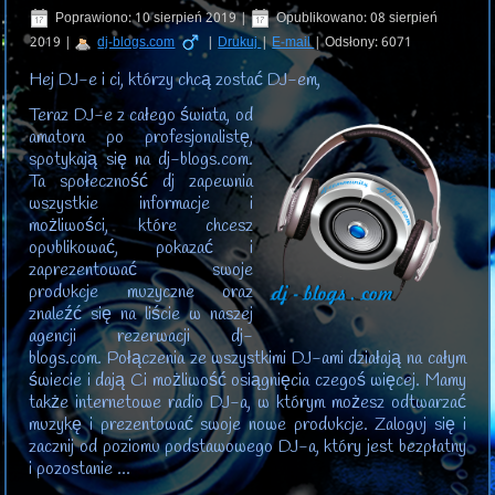
Poprawiono: 10 sierpień 2019
|
Opublikowano: 08 sierpień
2019
|
dj-blogs.com
|
Drukuj
|
E-mail
|
Odsłony: 6071
Hej DJ-e i ci, którzy chcą zostać DJ-em,
Teraz DJ-e z całego świata, od
amatora po profesjonalistę,
spotykają się na dj-blogs.com.
Ta społeczność dj zapewnia
wszystkie informacje i
możliwości, które chcesz
opublikować, pokazać i
zaprezentować swoje
produkcje muzyczne oraz
znaleźć się na liście w naszej
agencji rezerwacji dj-
blogs.com. Połączenia ze wszystkimi DJ-ami działają na całym
świecie i dają Ci możliwość osiągnięcia czegoś więcej. Mamy
także internetowe radio DJ-a, w którym możesz odtwarzać
muzykę i prezentować swoje nowe produkcje. Zaloguj się i
zacznij od poziomu podstawowego DJ-a, który jest bezpłatny
i pozostanie ...