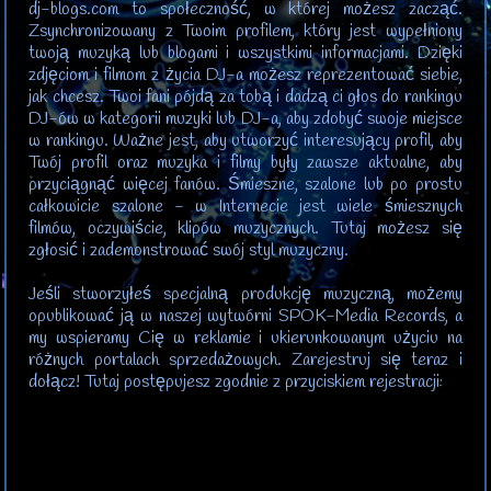
dj-blogs.com to społeczność, w której możesz zacząć.
Zsynchronizowany z Twoim profilem, który jest wypełniony
twoją muzyką lub blogami i wszystkimi informacjami. Dzięki
zdjęciom i filmom z życia DJ-a możesz reprezentować siebie,
jak chcesz. Twoi fani pójdą za tobą i dadzą ci głos do rankingu
DJ-ów w kategorii muzyki lub DJ-a, aby zdobyć swoje miejsce
w rankingu. Ważne jest, aby utworzyć interesujący profil, aby
Twój profil oraz muzyka i filmy były zawsze aktualne, aby
przyciągnąć więcej fanów. Śmieszne, szalone lub po prostu
całkowicie szalone - w Internecie jest wiele śmiesznych
filmów, oczywiście, klipów muzycznych. Tutaj możesz się
zgłosić i zademonstrować swój styl muzyczny.
Jeśli stworzyłeś specjalną produkcję muzyczną, możemy
opublikować ją w naszej wytwórni SPOK-Media Records, a
my wspieramy Cię w reklamie i ukierunkowanym użyciu na
różnych portalach sprzedażowych. Zarejestruj się teraz i
dołącz! Tutaj postępujesz zgodnie z przyciskiem rejestracji: