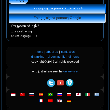
Zaloguj
Zaloguj się za pomocą Facebook
Zaloguj się za pomocą Google
Przypomnieć login?
Zarejestruj się
Select Language
▼
home
|
about us
|
contact us
dj ranking
|
dj community
|
dj news
copyright © 2019 all rights reserved
who just inhere see the
online user