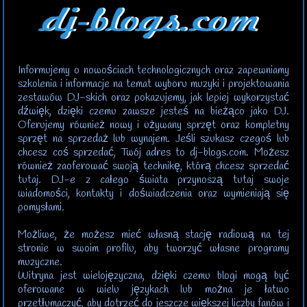
Informujemy o nowościach technologicznych oraz zapewniamy
szkolenia i informacje na temat wyboru muzyki i projektowania
zestawów DJ-skich oraz pokazujemy, jak lepiej wykorzystać
dźwięk, dzięki czemu zawsze jesteś na bieżąco jako DJ.
Oferujemy również nowy i używany sprzęt oraz kompletny
sprzęt na sprzedaż lub wynajem. Jeśli szukasz czegoś lub
chcesz coś sprzedać, Twój adres to dj-blogs.com. Możesz
również zaoferować swoją technikę, którą chcesz sprzedać
tutaj. DJ-e ​​z całego świata przynoszą tutaj swoje
wiadomości, kontakty i doświadczenia oraz wymieniają się
pomysłami.
Możliwe, że możesz mieć własną stację radiową na tej
stronie w swoim profilu, aby tworzyć własne programy
muzyczne.
Witryna jest wielojęzyczna, dzięki czemu blogi mogą być
oferowane w wielu językach lub można je łatwo
przetłumaczyć, aby dotrzeć do jeszcze większej liczby fanów i