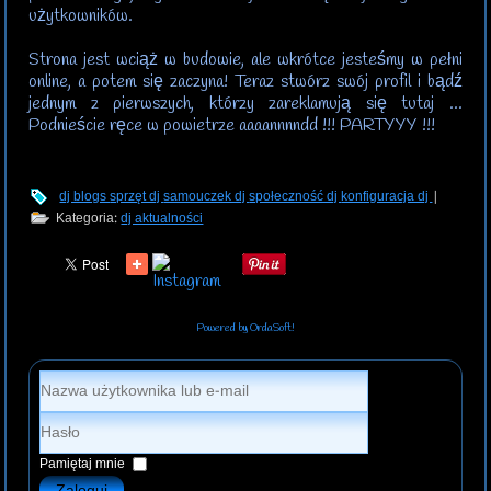
użytkowników.
Strona jest wciąż w budowie, ale wkrótce jesteśmy w pełni
online, a potem się zaczyna! Teraz stwórz swój profil i bądź
jednym z pierwszych, którzy zareklamują się tutaj ...
Podnieście ręce w powietrze aaaannnndd !!! PARTYYY !!!
dj blogs
sprzęt dj
samouczek dj
społeczność dj
konfiguracja dj
|
Kategoria:
dj aktualności
Powered by OrdaSoft!
Pamiętaj mnie