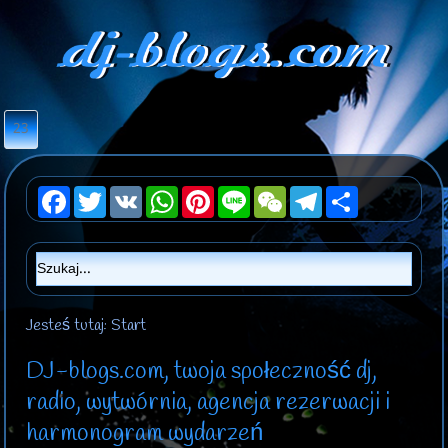
23
Facebook
Twitter
VK
WhatsApp
Pinterest
Line
WeChat
Telegram
Share
Jesteś tutaj:
Start
DJ-blogs.com, twoja społeczność dj,
radio, wytwórnia, agencja rezerwacji i
harmonogram wydarzeń