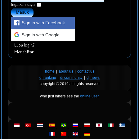
Ingatkan saya
Masuk
Sign in with Facebook
Sign in with Google
Lupa login?
Mendaftar
home
|
about us
|
contact us
dj ranking
|
dj community
|
dj news
copyright © 2019 all rights reserved
who just inhere see the
online user