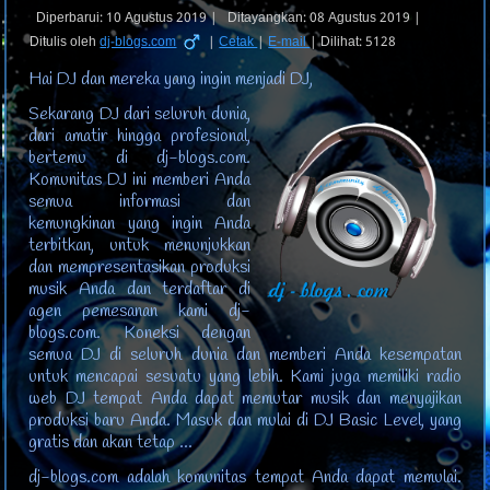
Diperbarui: 10 Agustus 2019
|
Ditayangkan: 08 Agustus 2019
|
Ditulis oleh
dj-blogs.com
|
Cetak
|
E-mail
|
Dilihat: 5128
Hai DJ dan mereka yang ingin menjadi DJ,
Sekarang DJ dari seluruh dunia,
dari amatir hingga profesional,
bertemu di dj-blogs.com.
Komunitas DJ ini memberi Anda
semua informasi dan
kemungkinan yang ingin Anda
terbitkan, untuk menunjukkan
dan mempresentasikan produksi
musik Anda dan terdaftar di
agen pemesanan kami dj-
blogs.com. Koneksi dengan
semua DJ di seluruh dunia dan memberi Anda kesempatan
untuk mencapai sesuatu yang lebih. Kami juga memiliki radio
web DJ tempat Anda dapat memutar musik dan menyajikan
produksi baru Anda. Masuk dan mulai di DJ Basic Level, yang
gratis dan akan tetap ...
dj-blogs.com adalah komunitas tempat Anda dapat memulai.