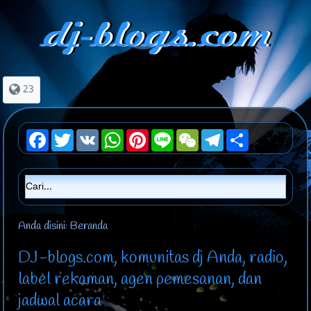
23
Facebook
Twitter
VK
WhatsApp
Pinterest
Line
WeChat
Telegram
Share
Anda disini:
Beranda
DJ-blogs.com, komunitas dj Anda, radio,
label rekaman, agen pemesanan, dan
jadwal acara