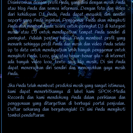
Disinkronkan dengan profil Anda, yang diisi dengan musik Anda
atau blog Anda dan semua informasi. Dengan foto dan video
dari kehidupan DJ Anda, Anda dapat mewakili diri sendiri
seperti yang Anda inginkan. Penggemar Anda akan mengikuti
Anda dan memberi Anda suara untuk peringkat DJ di kategori
musik atau DJ untuk mendapatkan tempat Anda sendiri di
peringkat. Adalah penting bahwa Anda membuat profil yang
menarik sehingga profil Anda dan musik dan video Anda selalu
up to date untuk mendapatkan lebih banyak penggemar untuk
mengikuti Anda. Lucu, gila, atau benar-benar gila - di internet
ada banyak video lucu, tentu saja, klip musik. Di sini Anda
dapat menerapkan diri sendiri dan menunjukkan gaya musik
Anda.
Jika Anda telah membuat produksi musik yang sangat istimewa,
kami dapat menerbitkannya di label kami SPOK-Media
Records dan kami mendukung Anda dalam periklanan dan
penggunaan yang ditargetkan di berbagai portal penjualan.
Daftar sekarang dan bergabunglah! Di sini Anda mengikuti
tombol pendaftaran: